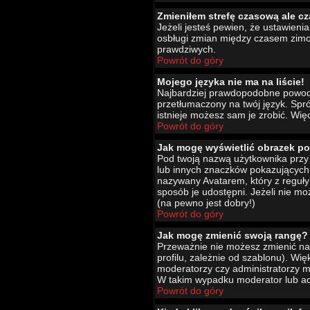
Zmieniłem strefę czasową ale cz
Jeżeli jesteś pewien, że ustawien
osbługi zmian między czasem zimo
prawdziwych.
Powrót do góry
Mojego języka nie ma na liście!
Najbardziej prawdopodobne powody 
przetłumaczony na twój język. Spró
istnieje możesz sam je zrobić. Wię
Powrót do góry
Jak mogę wyświetlić obrazek p
Pod twoją nazwą użytkownika przy 
lub innych znaczków pokazujących 
nazywany Avatarem, który z reguły 
sposób je udostępni. Jeżeli nie mo
(na pewno jest dobry!)
Powrót do góry
Jak mogę zmienić swoją rangę?
Przeważnie nie możesz zmienić naz
profilu, zależnie od szablonu). Wi
moderatorzy czy administratorzy m
W takim wypadku moderator lub adm
Powrót do góry