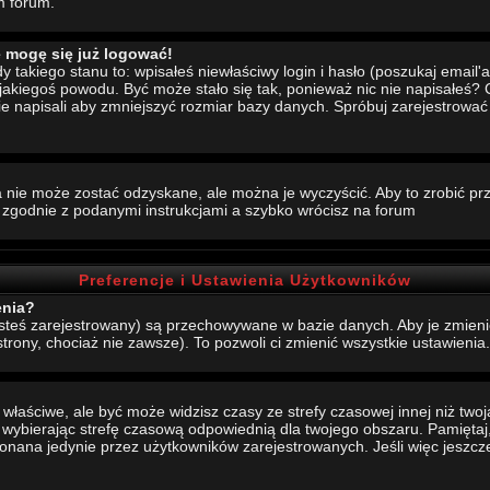
m forum.
e mogę się już logować!
akiego stanu to: wpisałeś niewłaściwy login i hasło (poszukaj email'a, 
 jakiegoś powodu. Być może stało się tak, ponieważ nic nie napisałeś?
nie napisali aby zmniejszyć rozmiar bazy danych. Spróbuj zarejestrowa
 nie może zostać odzyskane, ale można je wyczyścić. Aby to zrobić prze
j zgodnie z podanymi instrukcjami a szybko wrócisz na forum
Preferencje i Ustawienia Użytkowników
enia?
jesteś zarejestrowany) są przechowywane w bazie danych. Aby je zmieni
strony, chociaż nie zawsze). To pozwoli ci zmienić wszystkie ustawienia.
aściwe, ale być może widzisz czasy ze strefy czasowej innej niż twoja.
, wybierając strefę czasową odpowiednią dla twojego obszaru. Pamiętaj,
ana jedynie przez użytkowników zarejestrowanych. Jeśli więc jeszcze s