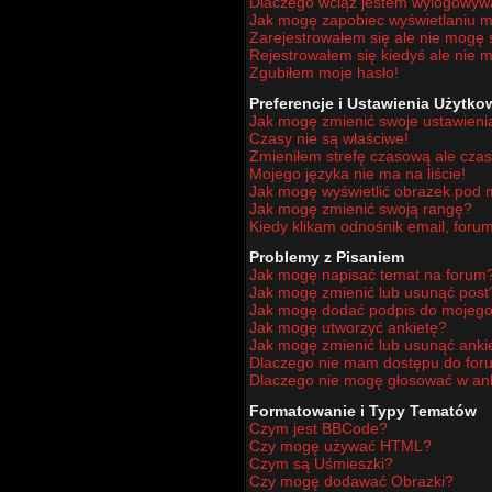
Dlaczego wciąż jestem wylogowy
Jak mogę zapobiec wyświetlaniu mo
Zarejestrowałem się ale nie mogę 
Rejestrowałem się kiedyś ale nie m
Zgubiłem moje hasło!
Preferencje i Ustawienia Użytk
Jak mogę zmienić swoje ustawieni
Czasy nie są właściwe!
Zmieniłem strefę czasową ale czas
Mojego języka nie ma na liście!
Jak mogę wyświetlić obrazek pod
Jak mogę zmienić swoją rangę?
Kiedy klikam odnośnik email, for
Problemy z Pisaniem
Jak mogę napisać temat na forum
Jak mogę zmienić lub usunąć post
Jak mogę dodać podpis do mojego
Jak mogę utworzyć ankietę?
Jak mogę zmienić lub usunąć anki
Dlaczego nie mam dostępu do for
Dlaczego nie mogę głosować w an
Formatowanie i Typy Tematów
Czym jest BBCode?
Czy mogę używać HTML?
Czym są Uśmieszki?
Czy mogę dodawać Obrazki?