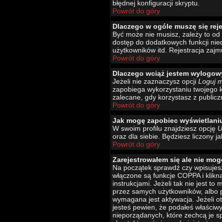
błędnej konfiguracji skryptu.
Powrót do góry
Dlaczego w ogóle muszę się rej
Być może nie musisz, zależy to od 
dostęp do dodatkowych funkcji nied
użytkowników itd. Rejestracja zajm
Powrót do góry
Dlaczego wciąż jestem wylogo
Jeżeli nie zaznaczysz opcji
Loguj 
zapobiega wykorzystaniu twojego 
zalecane, gdy korzystasz z publicz
Powrót do góry
Jak mogę zapobiec wyświetlani
W swoim profilu znajdziesz opcję
U
oraz dla siebie. Będziesz liczony j
Powrót do góry
Zarejestrowałem się ale nie mog
Na początek sprawdź czy wpisujesz
włączone są funkcje COPPA i klikn
instrukcjami. Jeżeli tak nie jest 
przez samych użytkowników, albo p
wymagana jest aktywacja. Jeżeli ot
jesteś pewien, że podałeś właściw
nieporządanych, które zechcą je s