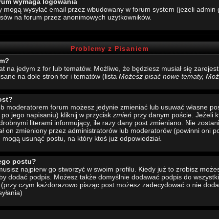
forum wymaga logowania
y mogą wysyłać email przez wbudowany w forum system (jeżeli admin g
esów na forum przez anonimowych użytkowników.
Problemy z Pisaniem
um?
mat na jedym z for lub tematów. Możliwe, że będziesz musiał się zarej
sane na dole stron for i tematów (lista
Możesz pisać nowe tematy, Może
ost?
 lub moderatorem forum możesz jedynie zmieniać lub usuwać własne pos
 po jego napisaniu) kliknij w przycisk
zmień
przy danym poście. Jeżeli k
drobnymi literami informujący, ile razy dany post zmieniano. Nie zostani
stał on zmieniony przez administratorów lub moderatorów (powinni oni po
e mogą usunąć postu, na który ktoś już odpowiedział.
ego postu?
sisz najpierw go stworzyć w swoim profilu. Kiedy już to zrobisz moż
 aby dodać podpis. Możesz także domyślnie dodawać podpis do wszystk
u (przy czym każdorazowo pisząc post możesz zadecydować o nie doda
yłania)