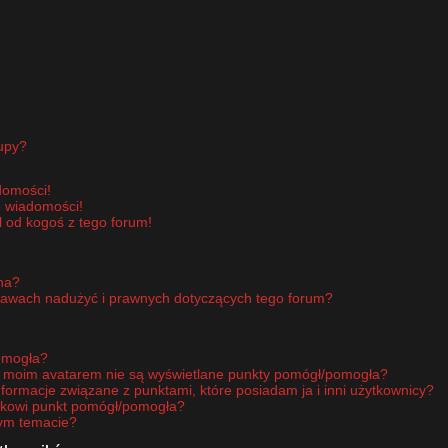
upy?
domości!
e wiadomości!
 od kogoś z tego forum!
pna?
rawach nadużyć i prawnych dotyczących tego forum?
omogła?
d moim avatarem nie są wyświetlane punkty pomógł/pomogła?
nformacje związane z punktami, które posiadam ja i inni użytkownicy?
ikowi punkt pomógł/pomogła?
nym temacie?