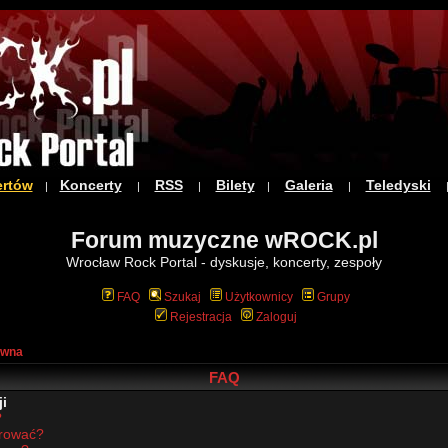
ertów
Koncerty
RSS
Bilety
Galeria
Teledyski
|
|
|
|
|
Forum muzyczne wROCK.pl
Wrocław Rock Portal - dyskusje, koncerty, zespoły
FAQ
Szukaj
Użytkownicy
Grupy
Rejestracja
Zaloguj
ówna
FAQ
i
?
trować?