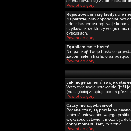
skontaktować się z administratore
Powrót do góry
Rejestrowałem się kiedyś ale ni
Najbardziej prawdopodobne powody t
administrator usunął twoje konto z
użytkowników, którzy w ogóle nic 
dyskusjach.
Powrót do góry
Zgubiłem moje hasło!
Nie panikuj! Twoje hasło co prawda
Zapomniałem hasła
, oraz postępu
Powrót do góry
Jak mogę zmienić swoje ustawi
Wszystkie twoje ustawienia (jeśli 
(najczęściej znajduje się na górze 
Powrót do góry
Czasy nie są właściwe!
Podane czasy są prawie na pewno wł
zmienić ustawienia twojego profilu
większość ustawień, może być dokon
dobry moment, żeby to zrobić.
Powrót do góry