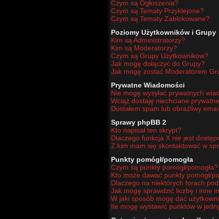
Czym są Ogłoszenia?
Czym są Tematy Przyklejone?
Czym są Tematy Zablokowane?
Poziomy Użytkowników i Grupy
Kim są Administratorzy?
Kim są Moderatorzy?
Czym są Grupy Użytkowników?
Jak mogę dołączyć do Grupy?
Jak mogę zostać Moderatorem Gr
Prywatne Wiadomości
Nie mogę wysyłać prywatnych wia
Wciąż dostaję niechciane prywatn
Dostałem spam lub obraźliwy email
Sprawy phpBB 2
Kto napisał ten skrypt?
Dlaczego funkcja X nie jest dostę
Z kim mam się skontaktować w sp
Punkty pomógł/pomogła
Czym są punkty pomógł/pomogła?
Kto może dawać punkty pomógł/p
Dlaczego na niektórych forach po
Jak mogę sprawdzić liczbę i inne i
W jaki sposób mogę dać użytkown
Ile mogę wystawić punktów w jed