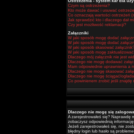
Ostrzeżenia - system kar dla u
Czym są ostrzeżenia?
Kto może dawać i usuwać ostrzeż
Co oznaczają wartości ostrzeżeń (n
Jak sprawdzić kto i dlaczego dał m
Czy jest możliwość reklamacji?
Załączniki
W jaki sposób mogę dodać załączn
W jaki sposób mogę dodać załączn
W jaki sposób skasować załącznik
W jaki sposób mogę zaktualizowa
Dlaczego mój załącznik nie jest w
Dlaczego nie mogę dodawać załą
Mam odpowiednie uprawnienia a m
Dlaczego nie mogę skasować załą
Dlaczego nie mogę ściągać/oglada
Co powinienem zrobić jeśli znajdę 
Dlaczego nie mogę się zalogow
A zarejestrowałeś się? Naprawdę mu
zobaczysz odpowiednią informację
Jeżeli zarejestrowałeś się, nie zo
błędny login lub hasło są problemem