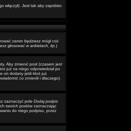
o włączył). Jest tak aby zapobiec
estrować zanim będziesz mógł coś
sz głosować w ankietach, itp.
)
ty. Aby zmienić post (czasem jest
toś już na niego odpowiedział po
e on dodany jeśli ktoś już
wiadomić co zmienili i dlaczego).
esz zaznaczyć pole
Dodaj podpis
ich swoich postów zaznaczając
waniu do niego podpisu, przez