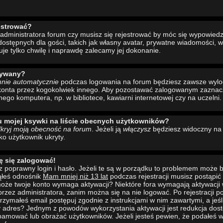
estrować?
administratora forum czy musisz się rejestrować by móc się wypowiedzi
ostępnych dla gości, takich jak własny avatar, prywatne wiadomości, w
uje tylko chwilę i naprawdę zalecamy jej dokonanie.
wywany?
mnie automatycznie
podczas logowania na forum będziesz zawsze wyl
konta przez kogokolwiek innego. Aby pozostawać zalogowanym zaznacz 
nego komputera, np. w bibliotece, kawiarni internetowej czy na uczelni.
u mojej ksywki na liście obecnych użytkowników?
kryj moją obecność na forum
. Jeżeli ją
włączysz
będziesz widoczny na l
ako użytkownik ukryty.
ę się zalogować!
 poprawny login i hasło. Jeżeli te są w porządku to problemem może b
ąłeś odnośnik
Mam mniej niż 13 lat
podczas rejestracji musisz postąpi
to może twoje konto wymaga aktywacji? Niektóre fora wymagają aktywacji
rzez administratora, zanim można się na nie logować. Po rejestracji
rzymałeś email postępuj zgodnie z instrukcjami w nim zawartymi, a jeśli
y adres? Jednym z powodów wykorzystania aktywacji jest redukcja dos
pamować lub obrażać użytkowników. Jeżeli jesteś pewien, że podałeś w