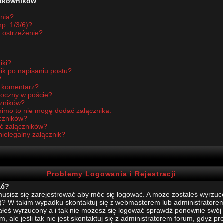
żytkowników
enia?
p. 1/3/6)?
i ostrzeżenie?
iki?
ik po napisaniu postu?
?
ć komentarz?
idoczny w poście?
czników?
imo to nie mogę dodać załącznika.
czników?
ć załączników?
nielegalny załącznik?
Problemy Logowania i Rejestracji
ać?
sisz się zarejestrować aby móc się logować. A może zostałeś wyrzucony
)? W takim wypadku skontaktuj się z webmasterem lub administratore
stałeś wyrzucony a i tak nie możesz się logować sprawdź ponownie swój l
, ale jeśli tak nie jest skontaktuj się z administratorem forum, gdyż p