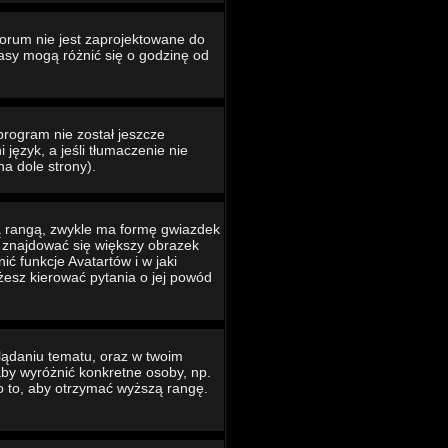
Forum nie jest zaprojektowane do
asy mogą różnić się o godzinę od
program nie został jeszcze
język, a jeśli tłumaczenie nie
na dole strony).
ą rangą, zwykle ma formę gwiazdek
e znajdować się większy obrazek
ć funkcje Avatartów i w jaki
ożesz kierować pytania o jej powód
lądaniu tematu, oraz w twoim
 aby wyróżnić konkretne osoby, np.
o to, aby otrzymać wyższą rangę.