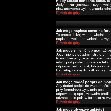
Kiedy klikam odnośnik email, 
Jedynie zarejestrowani użytkownic
niewłaściwemu wykorzystaniu adr
Powrót do góry
Jak mogę napisać temat na for
To proste, kliknij w odpowiedni te
napisać; twoje uprawnienia są wypi
Powrót do góry
Jak mogę zmienić lub usunąć p
Jeżeli nie jesteś administratorem
to możliwe jedynie przez jakiś czas
edycji pod postem pojawi się tekst 
odpowiedział na post, lub jeśli zo
Pamiętaj, że zwykli użytkownicy ni
Powrót do góry
Jak mogę dodać podpis do moj
Aby dodać podpis do wiadomości mu
przy formularzu wysyłania postu,
odpowiednią opcję w swoim profil
odznaczenie pola w formularzu wys
Powrót do góry
Jak mogę utworzyć ankietę?