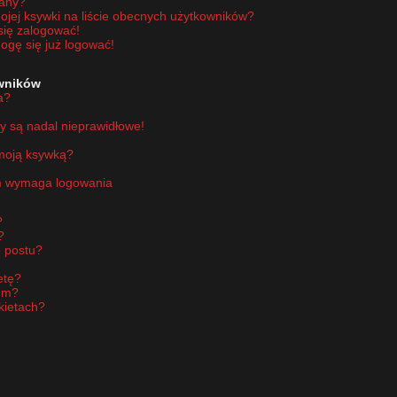
wany?
jej ksywki na liście obecnych użytkowników?
się zalogować!
ogę się już logować!
owników
a?
y są nadal nieprawidłowe!
 moją ksywką?
um wymaga logowania
?
?
 postu?
etę?
um?
kietach?