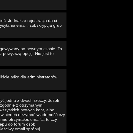
eć. Jednakże rejestracja da ci
ysyłanie emaili, subskrypcja grup
ogowywany po pewnym czasie. To
powyższą opcję. Nie jest to
iście tylko dla administratorów
yć jedna z dwóch rzeczy. Jeżeli
ć zgodnie z otrzymanymi
 wszystkich nowych kont, albo
 powinieneś otrzymać wiadomość czy
 nie otrzymałeś email'a, to czy
tępu do forum osób
łaściwy email spróbuj