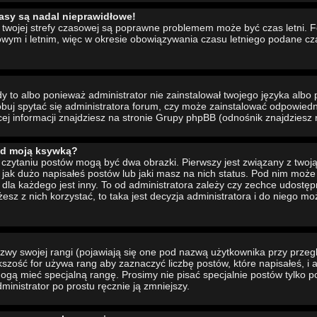
asy są nadal nieprawidłowe!
ia twojej strefy czasowej są poprawne problemem może być czas letni. 
wym i letnim, więc w okresie obowiązywania czasu letniego podane cz
to albo ponieważ administrator nie zainstalował twojego języka albo 
buj spytać się administratora forum, czy może zainstalować odpowiedni 
cej informacji znajdziesz na stronie Grupy phpBB (odnośnik znajdziesz 
od moją ksywką?
czytaniu postów mogą być dwa obrazki. Pierwszy jest związany z twoj
jak dużo napisałeś postów lub jaki masz na nich status. Pod nim moż
dla każdego jest inny. To od administratora zależy czy zechce udostępni
żesz z nich korzystać, to taka jest decyzja administratora i do niego m
wy swojej rangi (pojawiają się one pod nazwą użytkownika przy przeg
ększość for używa rang aby zaznaczyć liczbę postów, które napisałeś, i
ogą mieć specjalną rangę. Prosimy nie pisać specjalnie postów tylko p
inistrator po prostu ręcznie ją zmniejszy.