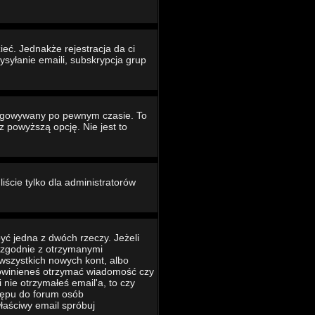
eć. Jednakże rejestracja da ci
ysyłanie emaili, subskrypcja grup
ogowywany po pewnym czasie. To
powyższą opcję. Nie jest to
iście tylko dla administratorów
yć jedna z dwóch rzeczy. Jeżeli
ć zgodnie z otrzymanymi
 wszystkich nowych kont, albo
 powinieneś otrzymać wiadomość czy
 nie otrzymałeś email'a, to czy
tępu do forum osób
łaściwy email spróbuj