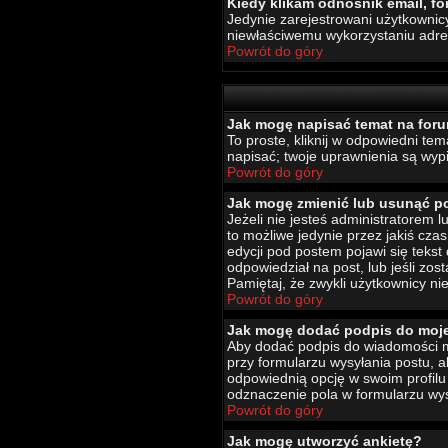
Kiedy klikam odnośnik email, 
Jedynie zarejestrowani użytkownic
niewłaściwemu wykorzystaniu adr
Powrót do góry
Jak mogę napisać temat na for
To proste, kliknij w odpowiedni te
napisać; twoje uprawnienia są wypi
Powrót do góry
Jak mogę zmienić lub usunąć p
Jeżeli nie jesteś administratorem
to możliwe jedynie przez jakiś czas
edycji pod postem pojawi się tekst 
odpowiedział na post, lub jeśli zo
Pamiętaj, że zwykli użytkownicy ni
Powrót do góry
Jak mogę dodać podpis do moj
Aby dodać podpis do wiadomości mu
przy formularzu wysyłania postu,
odpowiednią opcję w swoim profil
odznaczenie pola w formularzu wys
Powrót do góry
Jak mogę utworzyć ankietę?