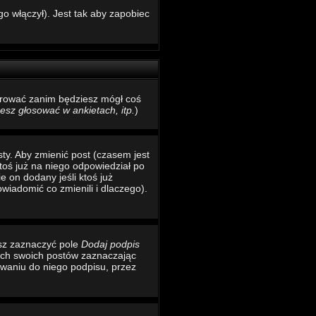
o włączył). Jest tak aby zapobiec
estrować zanim będziesz mógł coś
sz głosować w ankietach, itp.
)
ty. Aby zmienić post (czasem jest
toś już na niego odpowiedział po
e on dodany jeśli ktoś już
wiadomić co zmienili i dlaczego).
esz zaznaczyć pole
Dodaj podpis
ich swoich postów zaznaczając
waniu do niego podpisu, przez