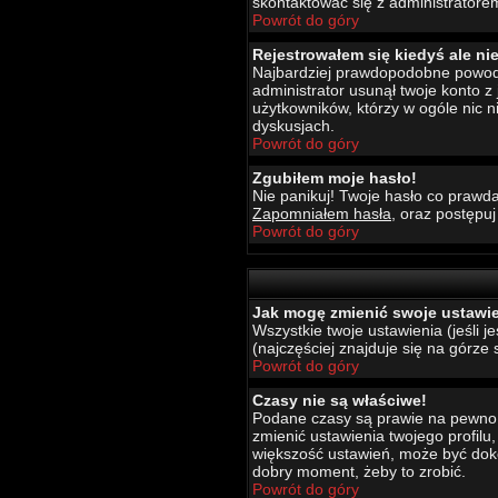
skontaktować się z administratore
Powrót do góry
Rejestrowałem się kiedyś ale ni
Najbardziej prawdopodobne powody t
administrator usunął twoje konto z
użytkowników, którzy w ogóle nic 
dyskusjach.
Powrót do góry
Zgubiłem moje hasło!
Nie panikuj! Twoje hasło co prawda
Zapomniałem hasła
, oraz postępu
Powrót do góry
Jak mogę zmienić swoje ustawi
Wszystkie twoje ustawienia (jeśli 
(najczęściej znajduje się na górze 
Powrót do góry
Czasy nie są właściwe!
Podane czasy są prawie na pewno wł
zmienić ustawienia twojego profilu
większość ustawień, może być dokon
dobry moment, żeby to zrobić.
Powrót do góry