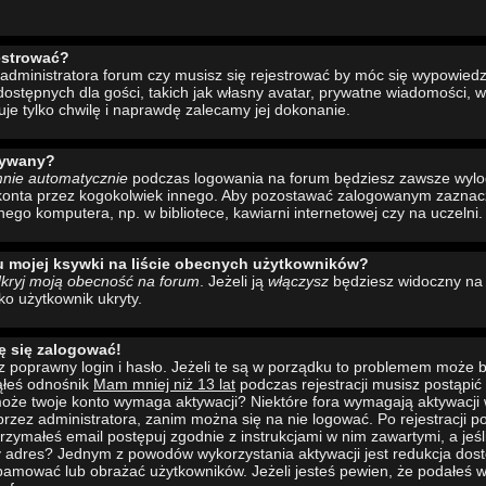
estrować?
administratora forum czy musisz się rejestrować by móc się wypowiedzi
ostępnych dla gości, takich jak własny avatar, prywatne wiadomości, w
uje tylko chwilę i naprawdę zalecamy jej dokonanie.
wywany?
mnie automatycznie
podczas logowania na forum będziesz zawsze wyl
konta przez kogokolwiek innego. Aby pozostawać zalogowanym zaznacz 
nego komputera, np. w bibliotece, kawiarni internetowej czy na uczelni.
u mojej ksywki na liście obecnych użytkowników?
kryj moją obecność na forum
. Jeżeli ją
włączysz
będziesz widoczny na l
ako użytkownik ukryty.
ę się zalogować!
 poprawny login i hasło. Jeżeli te są w porządku to problemem może b
ąłeś odnośnik
Mam mniej niż 13 lat
podczas rejestracji musisz postąpi
to może twoje konto wymaga aktywacji? Niektóre fora wymagają aktywacji
rzez administratora, zanim można się na nie logować. Po rejestracji
rzymałeś email postępuj zgodnie z instrukcjami w nim zawartymi, a jeśli
y adres? Jednym z powodów wykorzystania aktywacji jest redukcja dos
pamować lub obrażać użytkowników. Jeżeli jesteś pewien, że podałeś w