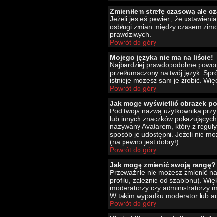
Zmieniłem strefę czasową ale cz
Jeżeli jesteś pewien, że ustawien
osbługi zmian między czasem zimo
prawdziwych.
Powrót do góry
Mojego języka nie ma na liście!
Najbardziej prawdopodobne powody 
przetłumaczony na twój język. Spró
istnieje możesz sam je zrobić. Wię
Powrót do góry
Jak mogę wyświetlić obrazek p
Pod twoją nazwą użytkownika przy 
lub innych znaczków pokazujących 
nazywany Avatarem, który z reguły 
sposób je udostępni. Jeżeli nie mo
(na pewno jest dobry!)
Powrót do góry
Jak mogę zmienić swoją rangę?
Przeważnie nie możesz zmienić naz
profilu, zależnie od szablonu). Wi
moderatorzy czy administratorzy m
W takim wypadku moderator lub adm
Powrót do góry