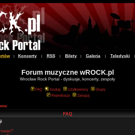
ertów
Koncerty
RSS
Bilety
Galeria
Teledyski
|
|
|
|
|
Forum muzyczne wROCK.pl
Wrocław Rock Portal - dyskusje, koncerty, zespoły
FAQ
Szukaj
Użytkownicy
Grupy
Rejestracja
Zaloguj
ówna
FAQ
i
?
trować?