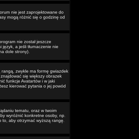
Forum nie jest zaprojektowane do
asy mogą różnić się o godzinę od
program nie został jeszcze
język, a jeśli tłumaczenie nie
na dole strony).
ą rangą, zwykle ma formę gwiazdek
e znajdować się większy obrazek
ć funkcje Avatartów i w jaki
ożesz kierować pytania o jej powód
lądaniu tematu, oraz w twoim
 aby wyróżnić konkretne osoby, np.
o to, aby otrzymać wyższą rangę.