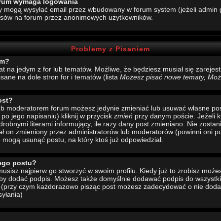
forum wymaga logowania
y mogą wysyłać email przez wbudowany w forum system (jeżeli admin g
esów na forum przez anonimowych użytkowników.
Problemy z Pisaniem
um?
mat na jedym z for lub tematów. Możliwe, że będziesz musiał się zarej
sane na dole stron for i tematów (lista
Możesz pisać nowe tematy, Może
ost?
 lub moderatorem forum możesz jedynie zmieniać lub usuwać własne pos
 po jego napisaniu) kliknij w przycisk
zmień
przy danym poście. Jeżeli k
drobnymi literami informujący, ile razy dany post zmieniano. Nie zostani
stał on zmieniony przez administratorów lub moderatorów (powinni oni po
e mogą usunąć postu, na który ktoś już odpowiedział.
ego postu?
sisz najpierw go stworzyć w swoim profilu. Kiedy już to zrobisz moż
 aby dodać podpis. Możesz także domyślnie dodawać podpis do wszystk
u (przy czym każdorazowo pisząc post możesz zadecydować o nie doda
yłania)