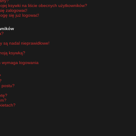
wany?
jej ksywki na liście obecnych użytkowników?
się zalogować!
ogę się już logować!
owników
a?
y są nadal nieprawidłowe!
 moją ksywką?
um wymaga logowania
?
?
 postu?
etę?
um?
kietach?