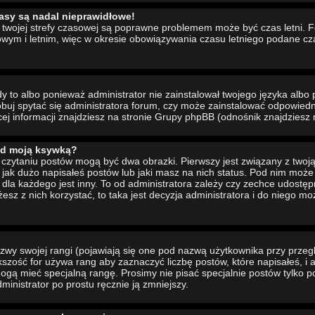
asy są nadal nieprawidłowe!
ia twojej strefy czasowej są poprawne problemem może być czas letni. 
wym i letnim, więc w okresie obowiązywania czasu letniego podane cz
to albo ponieważ administrator nie zainstalował twojego języka albo 
buj spytać się administratora forum, czy może zainstalować odpowiedni 
cej informacji znajdziesz na stronie Grupy phpBB (odnośnik znajdziesz 
od moją ksywką?
czytaniu postów mogą być dwa obrazki. Pierwszy jest związany z twoj
jak dużo napisałeś postów lub jaki masz na nich status. Pod nim moż
dla każdego jest inny. To od administratora zależy czy zechce udostępni
żesz z nich korzystać, to taka jest decyzja administratora i do niego m
wy swojej rangi (pojawiają się one pod nazwą użytkownika przy przeg
ększość for używa rang aby zaznaczyć liczbę postów, które napisałeś, i
ogą mieć specjalną rangę. Prosimy nie pisać specjalnie postów tylko p
inistrator po prostu ręcznie ją zmniejszy.