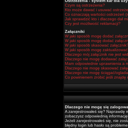
Ostrzeżenia - system kar dla u
Czym są ostrzeżenia?
Kto może dawać i usuwać ostrzeż
Co oznaczają wartości ostrzeżeń (n
Jak sprawdzić kto i dlaczego dał m
Czy jest możliwość reklamacji?
Załączniki
W jaki sposób mogę dodać załączn
W jaki sposób mogę dodać załączn
W jaki sposób skasować załącznik
W jaki sposób mogę zaktualizowa
Dlaczego mój załącznik nie jest w
Dlaczego nie mogę dodawać załą
Mam odpowiednie uprawnienia a m
Dlaczego nie mogę skasować załą
Dlaczego nie mogę ściągać/oglada
Co powinienem zrobić jeśli znajdę 
Dlaczego nie mogę się zalogow
A zarejestrowałeś się? Naprawdę mu
zobaczysz odpowiednią informację
Jeżeli zarejestrowałeś się, nie zo
błędny login lub hasło są problemem