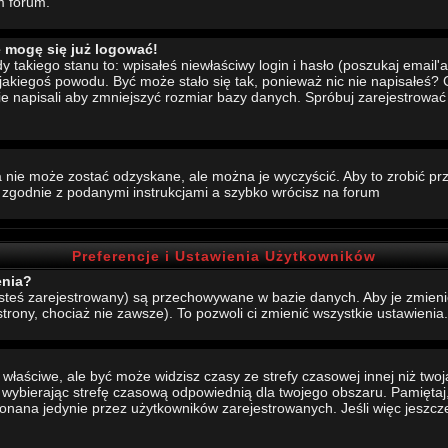
m forum.
e mogę się już logować!
akiego stanu to: wpisałeś niewłaściwy login i hasło (poszukaj email'a, 
 jakiegoś powodu. Być może stało się tak, ponieważ nic nie napisałeś?
nie napisali aby zmniejszyć rozmiar bazy danych. Spróbuj zarejestrowa
 nie może zostać odzyskane, ale można je wyczyścić. Aby to zrobić prze
j zgodnie z podanymi instrukcjami a szybko wrócisz na forum
Preferencje i Ustawienia Użytkowników
enia?
jesteś zarejestrowany) są przechowywane w bazie danych. Aby je zmieni
strony, chociaż nie zawsze). To pozwoli ci zmienić wszystkie ustawienia.
aściwe, ale być może widzisz czasy ze strefy czasowej innej niż twoja.
, wybierając strefę czasową odpowiednią dla twojego obszaru. Pamiętaj,
ana jedynie przez użytkowników zarejestrowanych. Jeśli więc jeszcze s