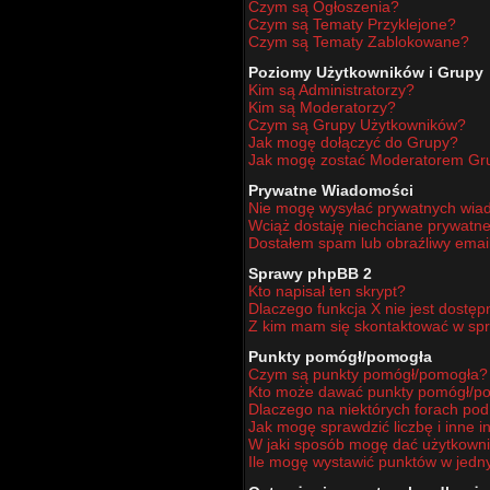
Czym są Ogłoszenia?
Czym są Tematy Przyklejone?
Czym są Tematy Zablokowane?
Poziomy Użytkowników i Grupy
Kim są Administratorzy?
Kim są Moderatorzy?
Czym są Grupy Użytkowników?
Jak mogę dołączyć do Grupy?
Jak mogę zostać Moderatorem Gr
Prywatne Wiadomości
Nie mogę wysyłać prywatnych wia
Wciąż dostaję niechciane prywatn
Dostałem spam lub obraźliwy email
Sprawy phpBB 2
Kto napisał ten skrypt?
Dlaczego funkcja X nie jest dostę
Z kim mam się skontaktować w sp
Punkty pomógł/pomogła
Czym są punkty pomógł/pomogła?
Kto może dawać punkty pomógł/p
Dlaczego na niektórych forach po
Jak mogę sprawdzić liczbę i inne i
W jaki sposób mogę dać użytkown
Ile mogę wystawić punktów w jed