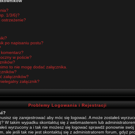
żytkowników
enia?
p. 1/3/6)?
i ostrzeżenie?
iki?
ik po napisaniu postu?
?
ć komentarz?
idoczny w poście?
czników?
imo to nie mogę dodać załącznika.
czników?
ć załączników?
nielegalny załącznik?
Problemy Logowania i Rejestracji
ać?
sisz się zarejestrować aby móc się logować. A może zostałeś wyrzucony
)? W takim wypadku skontaktuj się z webmasterem lub administratore
stałeś wyrzucony a i tak nie możesz się logować sprawdź ponownie swój l
, ale jeśli tak nie jest skontaktuj się z administratorem forum, gdyż p