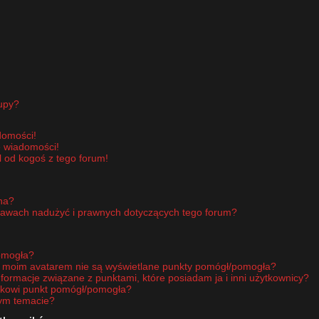
upy?
domości!
e wiadomości!
 od kogoś z tego forum!
pna?
rawach nadużyć i prawnych dotyczących tego forum?
omogła?
d moim avatarem nie są wyświetlane punkty pomógł/pomogła?
nformacje związane z punktami, które posiadam ja i inni użytkownicy?
ikowi punkt pomógł/pomogła?
nym temacie?