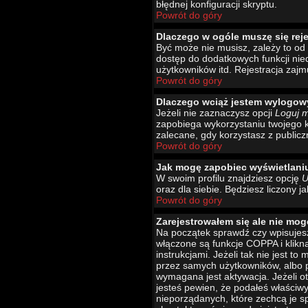
błędnej konfiguracji skryptu.
Powrót do góry
Dlaczego w ogóle muszę się rej
Być może nie musisz, zależy to od 
dostęp do dodatkowych funkcji nied
użytkowników itd. Rejestracja zajm
Powrót do góry
Dlaczego wciąż jestem wylogo
Jeżeli nie zaznaczysz opcji
Loguj 
zapobiega wykorzystaniu twojego 
zalecane, gdy korzystasz z publicz
Powrót do góry
Jak mogę zapobiec wyświetlani
W swoim profilu znajdziesz opcję
U
oraz dla siebie. Będziesz liczony j
Powrót do góry
Zarejestrowałem się ale nie mog
Na początek sprawdź czy wpisujesz
włączone są funkcje COPPA i klikn
instrukcjami. Jeżeli tak nie jest 
przez samych użytkowników, albo p
wymagana jest aktywacja. Jeżeli ot
jesteś pewien, że podałeś właściw
nieporządanych, które zechcą je s