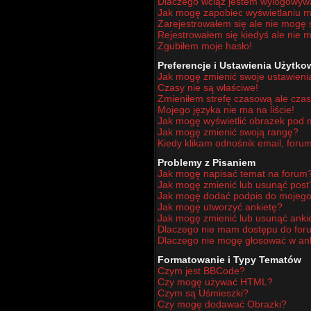
Dlaczego wciąż jestem wylogowy
Jak mogę zapobiec wyświetlaniu mo
Zarejestrowałem się ale nie mogę 
Rejestrowałem się kiedyś ale nie m
Zgubiłem moje hasło!
Preferencje i Ustawienia Użytk
Jak mogę zmienić swoje ustawieni
Czasy nie są właściwe!
Zmieniłem strefę czasową ale czas
Mojego języka nie ma na liście!
Jak mogę wyświetlić obrazek pod
Jak mogę zmienić swoją rangę?
Kiedy klikam odnośnik email, for
Problemy z Pisaniem
Jak mogę napisać temat na forum
Jak mogę zmienić lub usunąć post
Jak mogę dodać podpis do mojego
Jak mogę utworzyć ankietę?
Jak mogę zmienić lub usunąć anki
Dlaczego nie mam dostępu do for
Dlaczego nie mogę głosować w an
Formatowanie i Typy Tematów
Czym jest BBCode?
Czy mogę używać HTML?
Czym są Uśmieszki?
Czy mogę dodawać Obrazki?