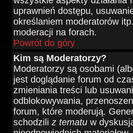
wszystkie aspekty działania 
uprawnień dostępu, usuwani
określaniem moderatorów itp
moderacji na forach.
Powrót do góry
Kim są Moderatorzy?
Moderatorzy są osobami (alb
jest doglądanie forum od cz
zmieniania treści lub usuwan
odblokowywania, przenoszeni
forum, które moderują. Gener
schodzili
z tematu
w dyskusja
nieodpowiednich materiałow.