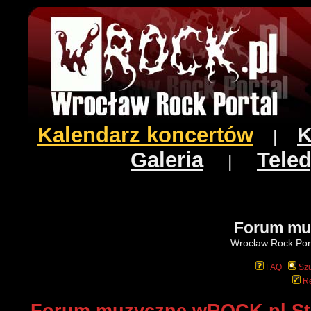
Kalendarz koncertów
K
|
Galeria
Teled
|
Forum mu
Wrocław Rock Port
FAQ
Szu
Re