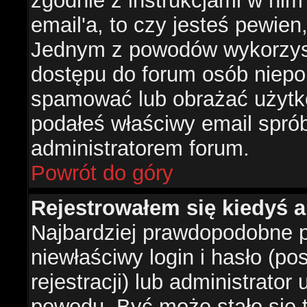
zgodnie z instrukcjami w nim 
email'a, to czy jesteś pewie
Jednym z powodów wykorzysta
dostępu do forum osób niepo
spamować lub obrażać użytko
podałeś właściwy email sprób
administratorem forum.
Powrót do góry
Rejestrowałem się kiedyś a
Najbardziej prawdopodobne p
niewłaściwy login i hasło (po
rejestracji) lub administrator
powodu. Być może stało się t