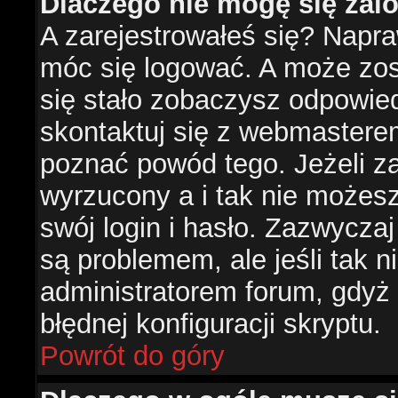
Dlaczego nie mogę się za
A zarejestrowałeś się? Napr
móc się logować. A może zost
się stało zobaczysz odpowie
skontaktuj się z webmastere
poznać powód tego. Jeżeli za
wyrzucony a i tak nie możes
swój login i hasło. Zazwyczaj
są problemem, ale jeśli tak ni
administratorem forum, gdyż
błędnej konfiguracji skryptu.
Powrót do góry