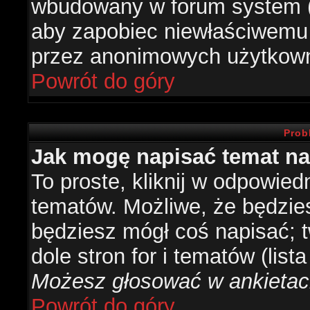
wbudowany w forum system (je
aby zapobiec niewłaściwemu
przez anonimowych użytkow
Powrót do góry
Prob
Jak mogę napisać temat n
To proste, kliknij w odpowied
tematów. Możliwe, że będzie
będziesz mógł coś napisać; 
dole stron for i tematów (list
Możesz głosować w ankietach
Powrót do góry