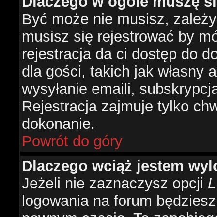
Dlaczego w ogóle muszę si
Być może nie musisz, zależy 
musisz się rejestrować by m
rejestracja da ci dostęp do 
dla gości, takich jak własny 
wysyłanie emaili, subskrypcj
Rejestracja zajmuje tylko ch
dokonanie.
Powrót do góry
Dlaczego wciąż jestem w
Jeżeli nie zaznaczysz opcji
L
logowania na forum będzies