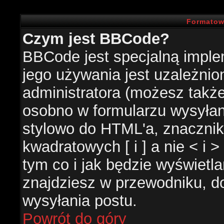
Formatow
Czym jest BBCode?
BBCode jest specjalną impl
jego używania jest uzależni
administratora (możesz takż
osobno w formularzu wysyła
stylowo do HTML'a, znacznik
kwadratowych [ i ] a nie < i 
tym co i jak będzie wyświetl
znajdziesz w przewodniku, do
wysyłania postu.
Powrót do góry