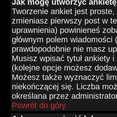
Jak mogę utworzyć ankiet
Tworzenie ankiet jest proste,
zmieniasz pierwszy post w te
uprawnienia) powinieneś zob
głównym polem wiadomości (je
prawdopodobnie nie masz upr
Musisz wpisać tytuł ankiety 
(kolejne opcje możesz doda
Możesz także wyznaczyć limi
niekończącej się. Liczba możl
określana przez administrato
Powrót do góry