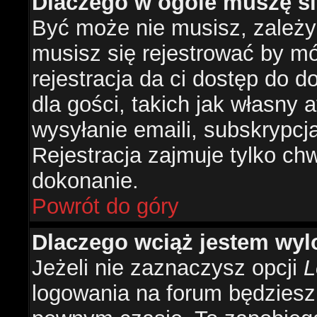
Dlaczego w ogóle muszę si
Być może nie musisz, zależy 
musisz się rejestrować by m
rejestracja da ci dostęp do 
dla gości, takich jak własny 
wysyłanie emaili, subskrypcj
Rejestracja zajmuje tylko ch
dokonanie.
Powrót do góry
Dlaczego wciąż jestem w
Jeżeli nie zaznaczysz opcji
L
logowania na forum będzies