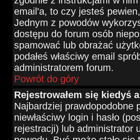
zgodnie z instrukcjami w nim 
email'a, to czy jesteś pewie
Jednym z powodów wykorzysta
dostępu do forum osób niepo
spamować lub obrażać użytko
podałeś właściwy email sprób
administratorem forum.
Powrót do góry
Rejestrowałem się kiedyś a
Najbardziej prawdopodobne p
niewłaściwy login i hasło (po
rejestracji) lub administrator
powodu. Być może stało się t