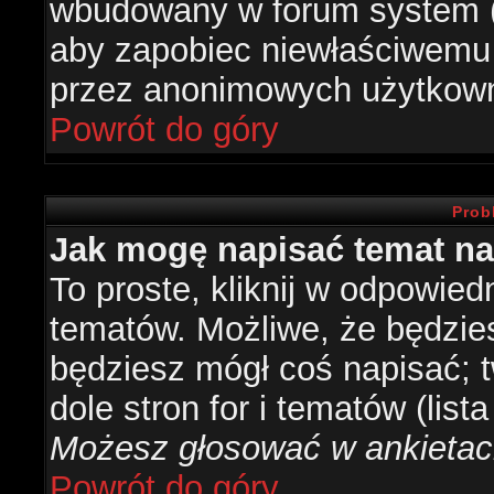
wbudowany w forum system (je
aby zapobiec niewłaściwemu
przez anonimowych użytkow
Powrót do góry
Prob
Jak mogę napisać temat n
To proste, kliknij w odpowied
tematów. Możliwe, że będzie
będziesz mógł coś napisać; 
dole stron for i tematów (list
Możesz głosować w ankietach
Powrót do góry