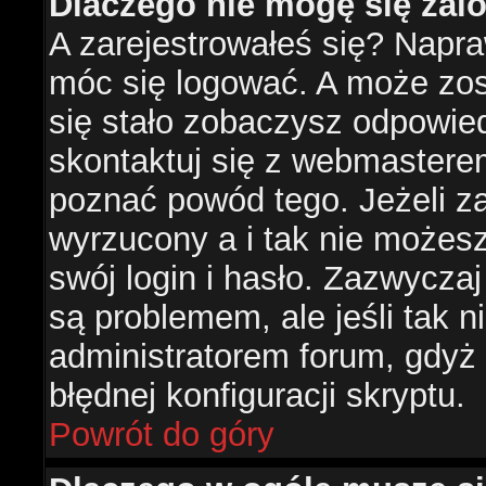
Dlaczego nie mogę się za
A zarejestrowałeś się? Napr
móc się logować. A może zost
się stało zobaczysz odpowie
skontaktuj się z webmastere
poznać powód tego. Jeżeli za
wyrzucony a i tak nie możes
swój login i hasło. Zazwyczaj
są problemem, ale jeśli tak ni
administratorem forum, gdyż
błędnej konfiguracji skryptu.
Powrót do góry