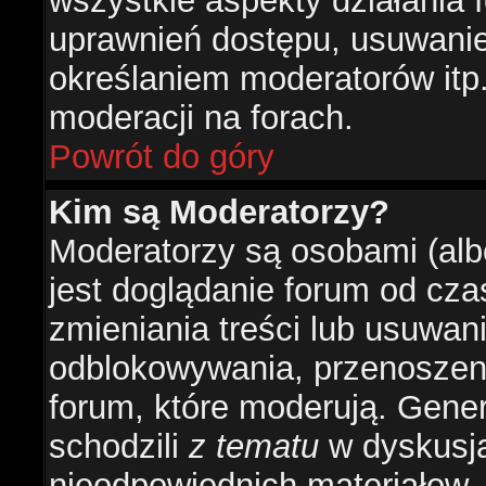
wszystkie aspekty działania 
uprawnień dostępu, usuwani
określaniem moderatorów itp
moderacji na forach.
Powrót do góry
Kim są Moderatorzy?
Moderatorzy są osobami (alb
jest doglądanie forum od cz
zmieniania treści lub usuwan
odblokowywania, przenoszeni
forum, które moderują. Gener
schodzili
z tematu
w dyskusja
nieodpowiednich materiałow.