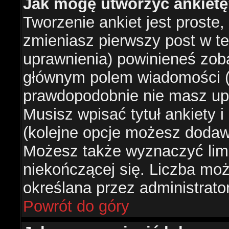
Jak mogę utworzyć ankiet
Tworzenie ankiet jest proste,
zmieniasz pierwszy post w te
uprawnienia) powinieneś zob
głównym polem wiadomości (je
prawdopodobnie nie masz upr
Musisz wpisać tytuł ankiety 
(kolejne opcje możesz doda
Możesz także wyznaczyć limi
niekończącej się. Liczba możl
określana przez administrato
Powrót do góry