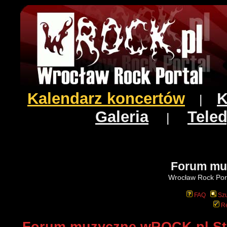
Kalendarz koncertów
K
|
Galeria
Teled
|
Forum mu
Wrocław Rock Port
FAQ
Szu
Re