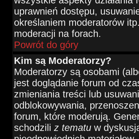
wszystkie aspekty działania 
uprawnień dostępu, usuwani
określaniem moderatorów itp
moderacji na forach.
Powrót do góry
Kim są Moderatorzy?
Moderatorzy są osobami (alb
jest doglądanie forum od cz
zmieniania treści lub usuwan
odblokowywania, przenoszeni
forum, które moderują. Gener
schodzili
z tematu
w dyskusja
nieodpowiednich materiałow.