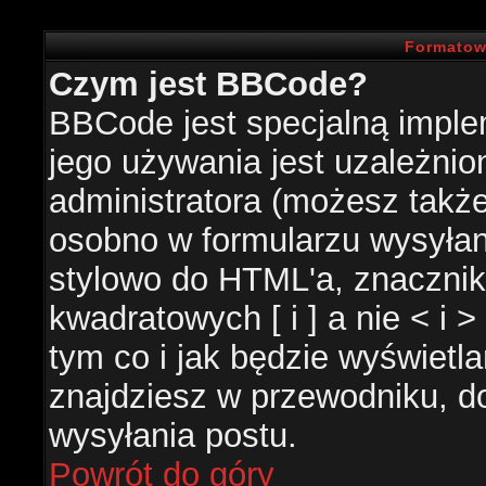
Formatow
Czym jest BBCode?
BBCode jest specjalną impl
jego używania jest uzależni
administratora (możesz takż
osobno w formularzu wysyła
stylowo do HTML'a, znacznik
kwadratowych [ i ] a nie < i 
tym co i jak będzie wyświetl
znajdziesz w przewodniku, do
wysyłania postu.
Powrót do góry