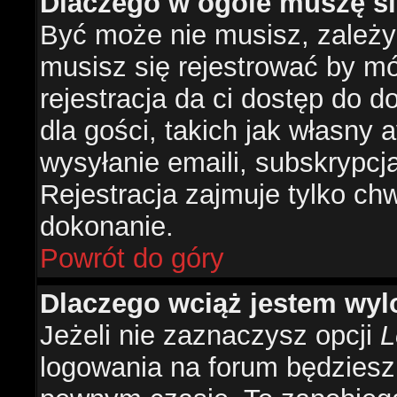
Dlaczego w ogóle muszę si
Być może nie musisz, zależy 
musisz się rejestrować by m
rejestracja da ci dostęp do 
dla gości, takich jak własny 
wysyłanie emaili, subskrypcj
Rejestracja zajmuje tylko ch
dokonanie.
Powrót do góry
Dlaczego wciąż jestem w
Jeżeli nie zaznaczysz opcji
L
logowania na forum będzies