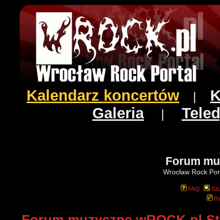
Kalendarz koncertów
K
|
Galeria
Teled
|
Forum mu
Wrocław Rock Port
FAQ
Szu
Re