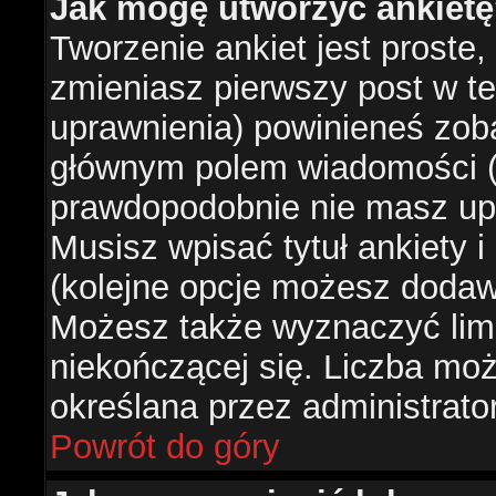
Jak mogę utworzyć ankiet
Tworzenie ankiet jest proste,
zmieniasz pierwszy post w te
uprawnienia) powinieneś zob
głównym polem wiadomości (je
prawdopodobnie nie masz upr
Musisz wpisać tytuł ankiety 
(kolejne opcje możesz doda
Możesz także wyznaczyć limi
niekończącej się. Liczba możl
określana przez administrato
Powrót do góry