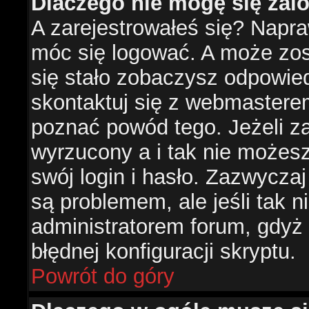
Dlaczego nie mogę się za
A zarejestrowałeś się? Napr
móc się logować. A może zost
się stało zobaczysz odpowie
skontaktuj się z webmastere
poznać powód tego. Jeżeli za
wyrzucony a i tak nie możes
swój login i hasło. Zazwyczaj
są problemem, ale jeśli tak ni
administratorem forum, gdyż
błędnej konfiguracji skryptu.
Powrót do góry