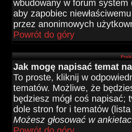
wbudowany w forum system (je
aby zapobiec niewłaściwemu
przez anonimowych użytkow
Powrót do góry
Prob
Jak mogę napisać temat n
To proste, kliknij w odpowied
tematów. Możliwe, że będzie
będziesz mógł coś napisać; 
dole stron for i tematów (list
Możesz głosować w ankietach
Powrót do góry