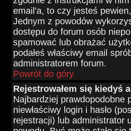
zgodnie z instrukcjami w nim 
email'a, to czy jesteś pewie
Jednym z powodów wykorzysta
dostępu do forum osób niepo
spamować lub obrażać użytko
podałeś właściwy email sprób
administratorem forum.
Powrót do góry
Rejestrowałem się kiedyś a
Najbardziej prawdopodobne p
niewłaściwy login i hasło (po
rejestracji) lub administrator
powodu. Być może stało się t