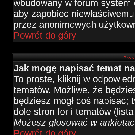
wbudowany w forum system (je
aby zapobiec niewłaściwemu
przez anonimowych użytkow
Powrót do góry
Prob
Jak mogę napisać temat n
To proste, kliknij w odpowied
tematów. Możliwe, że będzie
będziesz mógł coś napisać; 
dole stron for i tematów (list
Możesz głosować w ankietach
Powrót do góry