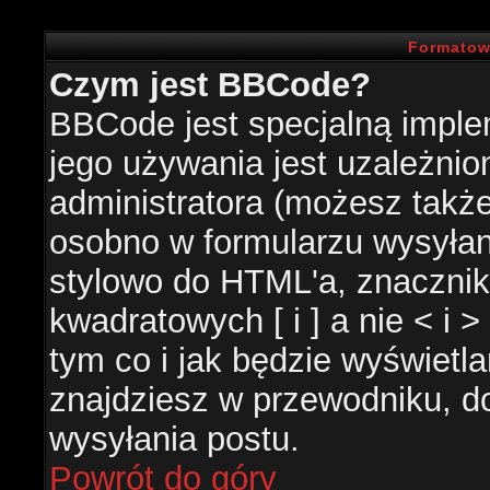
Formatow
Czym jest BBCode?
BBCode jest specjalną impl
jego używania jest uzależni
administratora (możesz takż
osobno w formularzu wysyła
stylowo do HTML'a, znacznik
kwadratowych [ i ] a nie < i 
tym co i jak będzie wyświetl
znajdziesz w przewodniku, do
wysyłania postu.
Powrót do góry