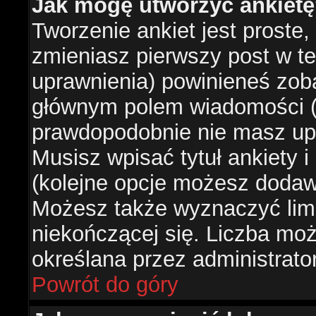
Jak mogę utworzyć ankiet
Tworzenie ankiet jest proste,
zmieniasz pierwszy post w te
uprawnienia) powinieneś zob
głównym polem wiadomości (je
prawdopodobnie nie masz upr
Musisz wpisać tytuł ankiety 
(kolejne opcje możesz doda
Możesz także wyznaczyć limi
niekończącej się. Liczba możl
określana przez administrato
Powrót do góry