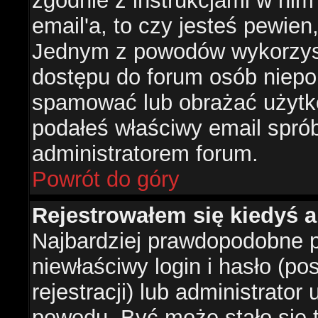
zgodnie z instrukcjami w nim 
email'a, to czy jesteś pewie
Jednym z powodów wykorzysta
dostępu do forum osób niepo
spamować lub obrażać użytko
podałeś właściwy email sprób
administratorem forum.
Powrót do góry
Rejestrowałem się kiedyś a
Najbardziej prawdopodobne p
niewłaściwy login i hasło (po
rejestracji) lub administrator
powodu. Być może stało się t