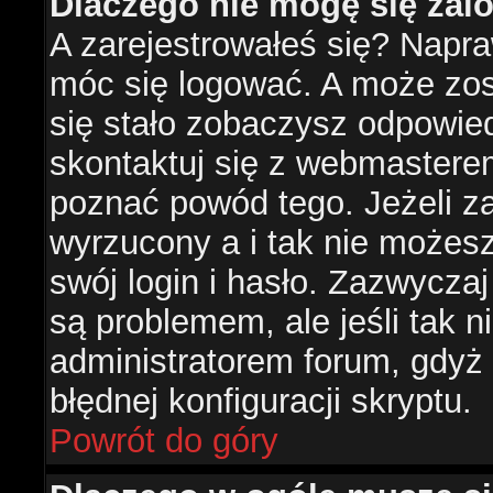
Dlaczego nie mogę się za
A zarejestrowałeś się? Napr
móc się logować. A może zost
się stało zobaczysz odpowie
skontaktuj się z webmastere
poznać powód tego. Jeżeli za
wyrzucony a i tak nie możes
swój login i hasło. Zazwyczaj
są problemem, ale jeśli tak ni
administratorem forum, gdyż
błędnej konfiguracji skryptu.
Powrót do góry