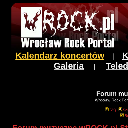
Kalendarz koncertów
K
|
Galeria
Teled
|
Forum mu
Wrocław Rock Port
FAQ
Szu
Re