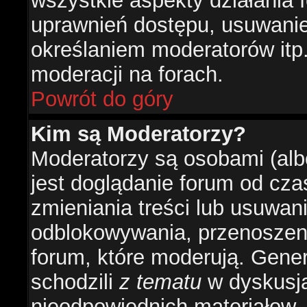
wszystkie aspekty działania 
uprawnień dostępu, usuwani
określaniem moderatorów itp
moderacji na forach.
Powrót do góry
Kim są Moderatorzy?
Moderatorzy są osobami (alb
jest doglądanie forum od cz
zmieniania treści lub usuwan
odblokowywania, przenoszeni
forum, które moderują. Gener
schodzili
z tematu
w dyskusja
nieodpowiednich materiałow.