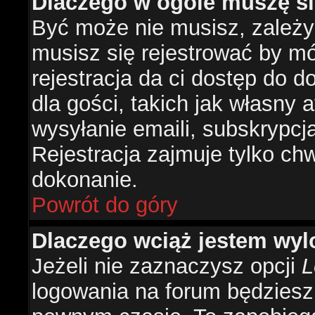
Dlaczego w ogóle muszę si
Być może nie musisz, zależy 
musisz się rejestrować by m
rejestracja da ci dostęp do 
dla gości, takich jak własny 
wysyłanie emaili, subskrypcj
Rejestracja zajmuje tylko ch
dokonanie.
Powrót do góry
Dlaczego wciąż jestem w
Jeżeli nie zaznaczysz opcji
L
logowania na forum będzies